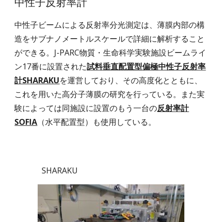
中性子反射率計
中性子ビームによる反射率分光測定は、薄膜内部の構
造をサブナノメートルスケールで詳細に解析すること
ができる。J-PARC物質・生命科学実験施設ビームライ
ン17番に設置された
試料垂直配置型偏極中性子反射率
計SHARAKU
を運営しており、その高度化とともに、
これを用いた高分子薄膜の研究を行っている。また実
験によっては同施設に設置のもう一台の
反射率計
SOFIA
（水平配置型）
も使用している。
SHARAKU