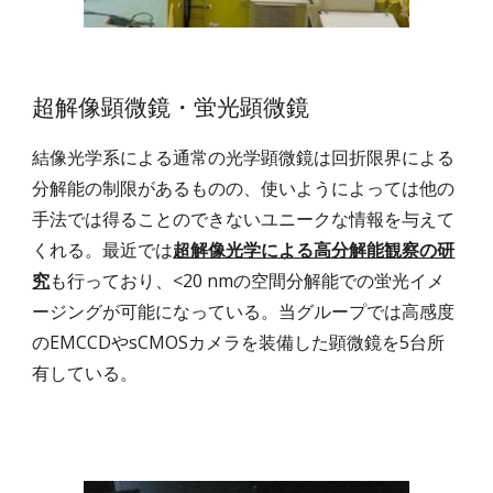
超解像顕微鏡・蛍光顕微鏡
結像光学系による通常の光学顕微鏡は回折限界による
分解能の制限があるものの、使いようによっては他の
手法では得ることのできないユニークな情報を与えて
くれる。最近では
超解像光学による高分解能観察の研
究
も行っており、<20 nmの空間分解能での蛍光イメ
ージングが可能になっている。当グループでは高感度
のEMCCDやsCMOSカメラを装備した顕微鏡を5台所
有している。